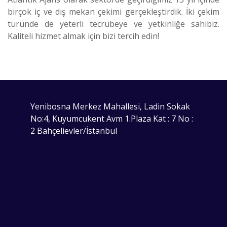
birçok iç ve dış mekan çekimi gerçekleştirdik. İki çekim
türünde de yeterli tecrübeye ve yetkinliğe sahibiz.
Kaliteli hizmet almak için bizi tercih edin!
Yenibosna Merkez Mahallesi, Ladin Sokak
No:4, Kuyumcukent Avm 1.Plaza Kat : 7 No :
2 Bahçelievler/İstanbul